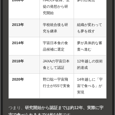
徒の発想から研
究開始
2013年
学校統合後も研
組織が変わって
究を継承
も夢を残す
2014年
宇宙日本食の食
夢が具体的な審
品候補に選定
査へ進む
2018年
JAXAの宇宙日本
12年越しの技術
食として認証
的達成
2020年
野口聡一宇宙飛
14年越しに「宇
行士がISSで実食
宙で食べる」が
実現
つまり、
研究開始から認証までは約12年、実際に宇
宙で食べられるまでは約14年
です。