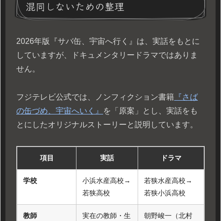
混同しないための整理
2026年版『サバ缶、宇宙へ行く』は、実話をもとに
していますが、ドキュメンタリードラマではありま
せん。
フジテレビ公式では、ノンフィクション書籍
『さば
の缶づめ、宇宙へいく』
を「原案」とし、実話をも
とにしたオリジナルストーリーと説明しています。
項目
実話
ドラマ
学校
小浜水産高校→
若狭水産高校→
若狭高校
若狭小浜高校
教師
実在の教師・生
朝野峻一（北村