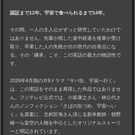
認証まで12年。宇宙で食べられるまで14年。
その間、一人の主人公がずっと研究していたわけで
はありません。先輩が残した途中経過を後輩が受け
取り、卒業した人の失敗が次の世代の出発点にな
る。その「継承」こそ、この実話の最大の物語性で
す。
2026年4月期の月9ドラマ『サバ缶、宇宙へ行く』
は、この実話をそのまま再現した作品ではありませ
ん。フジテレビ公式では、小坂康之さん・林公代さ
んのノンフィクション『さばの缶づめ、宇宙へい
く』を原案に、北村匠海さん演じる新米教師・朝野
峻一ら架空の人物を中心としたオリジナルストーリ
ーと明記されています。