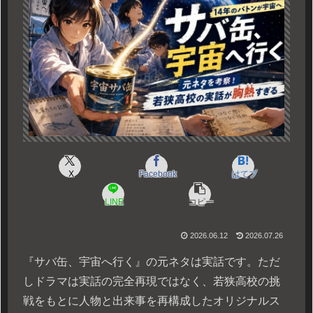
X
Facebook
はてブ
LINE
コピー
2026.06.12
2026.07.26
『サバ缶、宇宙へ行く』の元ネタは実話です。ただ
しドラマは実話の完全再現ではなく、若狭高校の挑
戦をもとに人物と出来事を再構成したオリジナルス