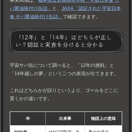
事実関係は、
福井県立若狭高等学校「宇宙日本食 サ
バ醤油味付け缶詰」
と、
JAXA「認証された宇宙日本
食 サバ醤油味付け缶詰」
で確認できます。
「12年」と「14年」はどちらが正し
い？認証と実食を分けると分かる
宇宙サバ缶について調べると、「12年の挑戦」と
「14年越しの夢」という二つの表現が出てきます。
これはどちらかが誤りというより、ゴールをどこに
置くかの違いです。
年
出来事
物語上の意味
2006年
HACCP取得、生
夢の出発点