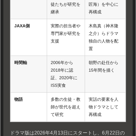
徒たちが研究を
匠海）を中心に
継承
再構成
JAXA側
実際の担当者や
木島真（神木隆
専門家が研究を
之介）らドラマ
支援
独自の人物を配
置
時間軸
2006年から
朝野の赴任から
2018年に認
15年間を描く
証、2020年に
ISS実食
物語
多数の生徒・教
実話の要素を人
師が世代を超え
物ドラマとして
て研究
再構成
ドラマ版は2026年4月13日にスタートし、6月22日の