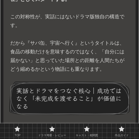
この対称性が、実話にはないドラマ版独自の構造で
す。
だから『サバ缶、宇宙へ行く』というタイトルは、
食品の移動だけを意味するのではなく、「自分には
届かない」と思っていた場所との距離を人間たちが
どう縮めるかという物語にも重なります。
実話とドラマをつなぐ核心｜成功では
なく「未完成を渡せること」が価値に
なる
宇宙サバ缶の実話を「努力すれば夢はかなう」でま
TOP
ドラマ考察・レビュー
キャスト・相関図
作品ガイド
とめると、重要な部分が抜け落ちます。