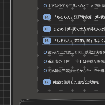
土方は仲間を守るためどこまで非情
『ちるらん』江戸青春篇・第2夜
まとめ｜第2夜で土方が得たのは
『ちるらん』第2夜に関するよく
第2夜で土方歳三と岡田以蔵は決着
番組表の［解］［字］は特殊な映像
阿比留鋭三郎は最初から壬生浪士組
確認に使用した主な公式情報