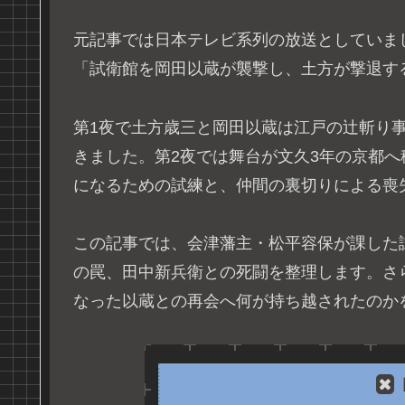
元記事では日本テレビ系列の放送としていまし
「試衛館を岡田以蔵が襲撃し、土方が撃退す
第1夜で土方歳三と岡田以蔵は江戸の辻斬り
きました。第2夜では舞台が文久3年の京都
になるための試練と、仲間の裏切りによる喪
この記事では、会津藩主・松平容保が課した
の罠、田中新兵衛との死闘を整理します。さ
なった以蔵との再会へ何が持ち越されたのか