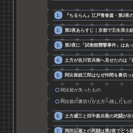
『ちるらん』江戸青春篇・第2夜
第2夜あらすじ｜京都で壬生浪士
第2夜に「試衛館襲撃事件」はあ
土方が佐川官兵衛へ見せたのは「
阿比留鋭三郎はなぜ仲間を裏切っ
阿比留が失ったもの
阿比留の裏切りが土方へ残したもの
土方歳三と田中新兵衛の死闘が示
岡田以蔵との死闘は第2夜でどう