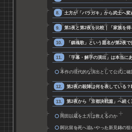
土方が「バラガキ」から武士へ変
第1夜と第2夜を比較｜「家族を
「鎮魂歌」という題名が第2夜で
「字幕・解字の演出」は本当に
本作の現代的な演出として公式に確
第2夜の殺陣は何を表している？
第2夜から「京都決戦篇」へ続く
岡田以蔵を土方は救えるのか
阿比留を死へ追いやった新見錦の狙