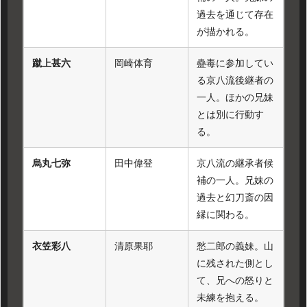
過去を通じて存在
が描かれる。
蹴上甚六
岡崎体育
蠱毒に参加してい
る京八流後継者の
一人。ほかの兄妹
とは別に行動す
る。
烏丸七弥
田中偉登
京八流の継承者候
補の一人。兄妹の
過去と幻刀斎の因
縁に関わる。
衣笠彩八
清原果耶
愁二郎の義妹。山
に残された側とし
て、兄への怒りと
未練を抱える。