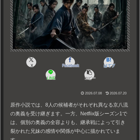
X
Facebook
はてブ
LINE
コピー
2026.07.08
2026.07.20
原作小説では、8人の候補者がそれぞれ異なる京八流
の奥義を受け継ぎます。一方、Netflix版シーズン1で
は、個別の奥義の全容よりも、継承戦によって引き
裂かれた兄妹の感情や関係が中心に描かれていま
す。