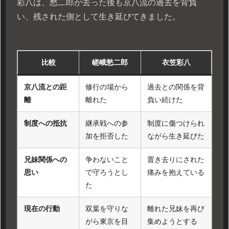
彩八は、愁二郎が去った後も京八流の過去を背負
い、残された側として生き延びてきました。
比較
嵯峨愁二郎
衣笠彩八
京八流との距
修行の場から
過去との関係を背
離
離れた
負い続けた
制度への抵抗
継承戦への参
制度に傷つけられ
加を拒否した
ながら生き延びた
兄妹関係への
争わないこと
置き去りにされた
思い
で守ろうとし
痛みを抱えている
た
現在の行動
双葉を守りな
離れた兄妹を再び
がら東京を目
集めようとする