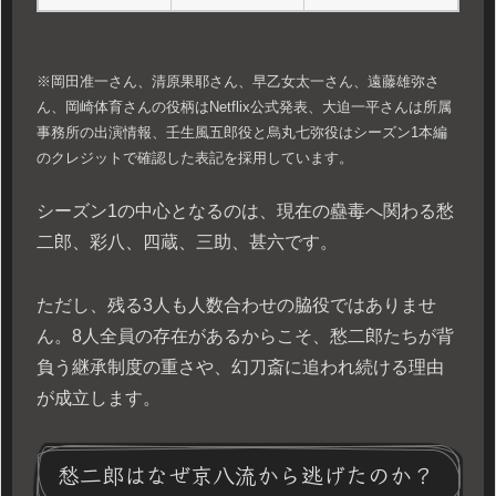
※岡田准一さん、清原果耶さん、早乙女太一さん、遠藤雄弥さ
ん、岡崎体育さんの役柄はNetflix公式発表、大迫一平さんは所属
事務所の出演情報、壬生風五郎役と烏丸七弥役はシーズン1本編
のクレジットで確認した表記を採用しています。
シーズン1の中心となるのは、現在の蠱毒へ関わる愁
二郎、彩八、四蔵、三助、甚六です。
ただし、残る3人も人数合わせの脇役ではありませ
ん。8人全員の存在があるからこそ、愁二郎たちが背
負う継承制度の重さや、幻刀斎に追われ続ける理由
が成立します。
愁二郎はなぜ京八流から逃げたのか？