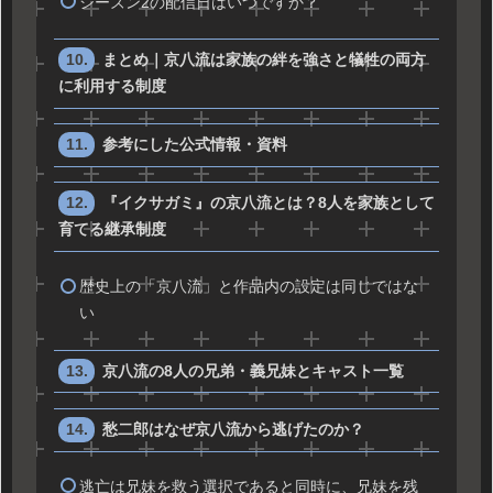
シーズン2の配信日はいつですか？
まとめ｜京八流は家族の絆を強さと犠牲の両方
に利用する制度
参考にした公式情報・資料
『イクサガミ』の京八流とは？8人を家族として
育てる継承制度
歴史上の「京八流」と作品内の設定は同じではな
い
京八流の8人の兄弟・義兄妹とキャスト一覧
愁二郎はなぜ京八流から逃げたのか？
逃亡は兄妹を救う選択であると同時に、兄妹を残