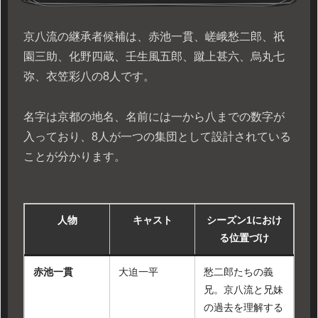
京八流の継承者候補は、赤池一貫、嵯峨愁二郎、祇
園三助、化野四蔵、壬生風五郎、蹴上甚六、烏丸七
弥、衣笠彩八の8人です。
名字は京都の地名、名前には一から八までの数字が
入っており、8人が一つの集団として設計されている
ことが分かります。
人物
キャスト
シーズン1におけ
る位置づけ
赤池一貫
大迫一平
愁二郎たちの義
兄。京八流と兄妹
の過去を理解する