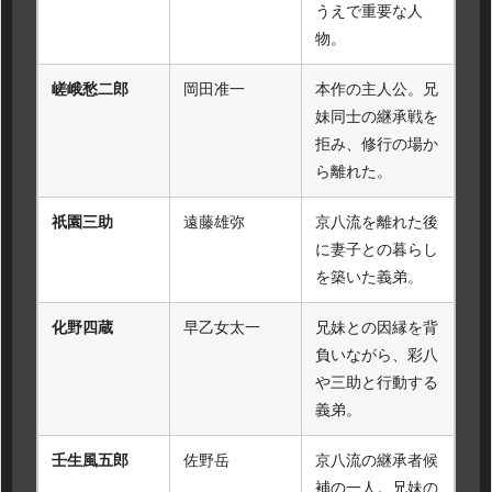
うえで重要な人
物。
嵯峨愁二郎
岡田准一
本作の主人公。兄
妹同士の継承戦を
拒み、修行の場か
ら離れた。
祇園三助
遠藤雄弥
京八流を離れた後
に妻子との暮らし
を築いた義弟。
化野四蔵
早乙女太一
兄妹との因縁を背
負いながら、彩八
や三助と行動する
義弟。
壬生風五郎
佐野岳
京八流の継承者候
補の一人。兄妹の