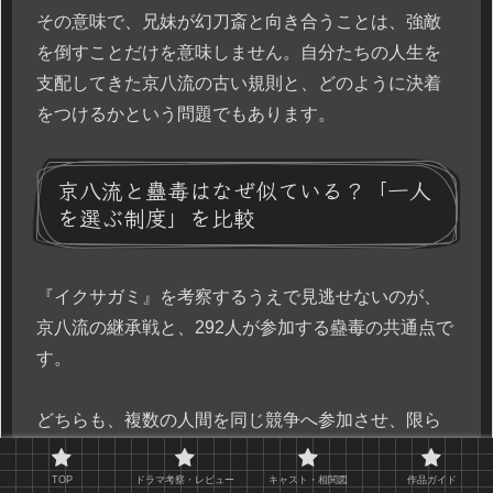
その意味で、兄妹が幻刀斎と向き合うことは、強敵
を倒すことだけを意味しません。自分たちの人生を
支配してきた京八流の古い規則と、どのように決着
をつけるかという問題でもあります。
京八流と蠱毒はなぜ似ている？「一人
を選ぶ制度」を比較
『イクサガミ』を考察するうえで見逃せないのが、
京八流の継承戦と、292人が参加する蠱毒の共通点で
す。
どちらも、複数の人間を同じ競争へ参加させ、限ら
れた勝者を選び出そうとする仕組みになっていま
す。
TOP
ドラマ考察・レビュー
キャスト・相関図
作品ガイド